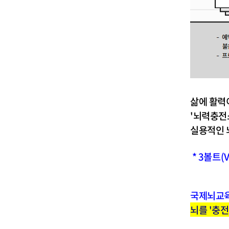
삶에 활력
'뇌력충전
실용적인 
* 3볼트(
국제뇌교육
뇌를 '충전