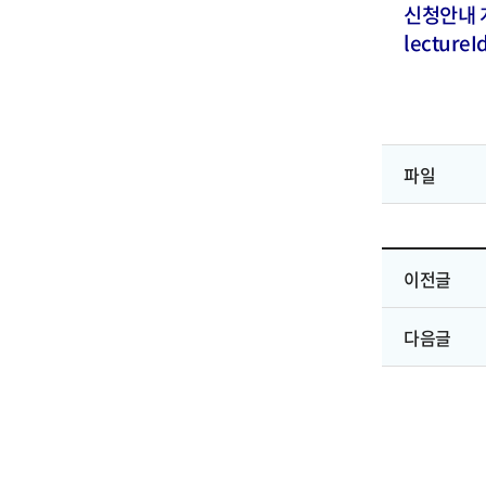
신청안내 
lectureI
파일
이전글
다음글