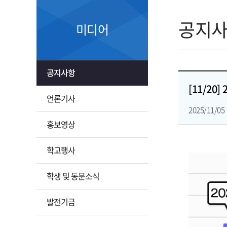
공지
미디어
공지사항
[11/20
언론기사
2025/11/05
홍보영상
학교행사
학생 및 동문소식
발전기금