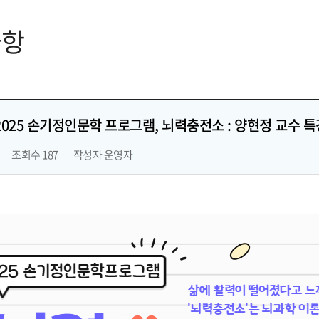
사항
] 2025 손기정인문학 프로그램, 뇌력충전소 : 양현정 교수 특
조회수
187
작성자 운영자