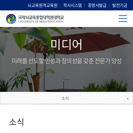
뇌교육원격교육원
학사시스템
증명서발급
발전기금
미디어
미래를 선도할 인성과 창의성을 갖춘 전문가 양성
소식
소식