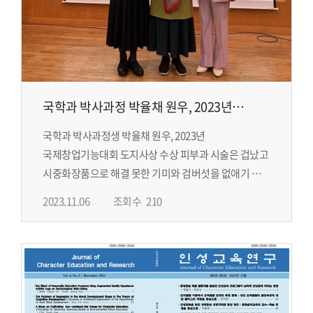
국학과 박사과정 박율채 원우, 2023년
국제창업기능대회 도지사상 수상
국학과 박사과정생 박율채 원우, 2023년
국제창업기능대회 도지사상 수상 피부과 시술은 겁났고
시중화장품으로 해결 못한 기미와 검버섯을 없애기 위해
'산사의 향기'화장품 개발
2023.11.06
조회수
210