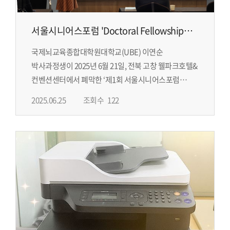
서울시니어스포럼 'Doctoral Fellowship
Award' 수상_ 뇌교육학과 박사과정 이연순
국제뇌교육종합대학원대학교(UBE) 이연순
원우
박사과정생이 2025년 6월 21일, 전북 고창 웰파크호텔&
컨벤션센터에서 폐막한 ‘제1회 서울시니어스포럼
(Seoul Seniors Forum, SSF)’에서 'Doctoral
2025.06.25
조회수
122
Fellowship Award'를 수상했습니다. 노년...