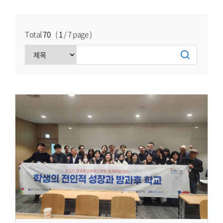
Total
70
(
1
/
7
page )