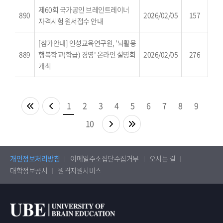
제60회 국가공인 브레인트레이너
890
2026/02/05
157
자격시험 원서접수 안내
[참가안내] 인성교육연구원, '뇌활용
889
행복학교(학급) 경영' 온라인 설명회
2026/02/05
276
개최
1
2
3
4
5
6
7
8
9
10
개인정보처리방침
이메일주소집단수집거부
오시는 길
대학정보공시
원격지원서비스