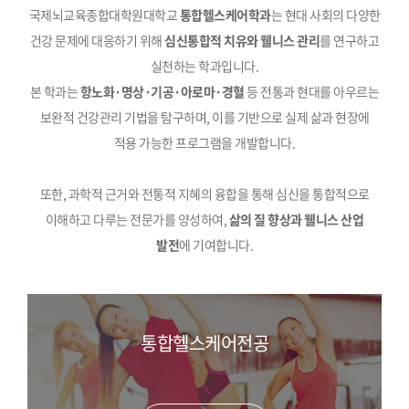
국제뇌교육종합대학원대학교
통합헬스케어학과
는 현대 사회의 다양한
건강 문제에 대응하기 위해
심신통합적 치유와 웰니스 관리
를 연구하고
실천하는 학과입니다.
본 학과는
항노화·명상·기공·아로마·경혈
등 전통과 현대를 아우르는
보완적 건강관리 기법을 탐구하며, 이를 기반으로 실제 삶과 현장에
적용 가능한 프로그램을 개발합니다.
또한, 과학적 근거와 전통적 지혜의 융합을 통해 심신을 통합적으로
이해하고 다루는 전문가를 양성하여,
삶의 질 향상과 웰니스 산업
발전
에 기여합니다.
통합헬스케어전공