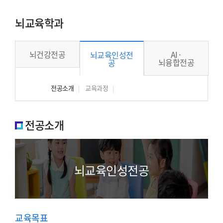
뇌교육학과
뇌건강전공
AI·
뇌교육인성전
뇌융합전공
공
전공소개
교육과정
전공소개
뇌교육인성전공
교육목표